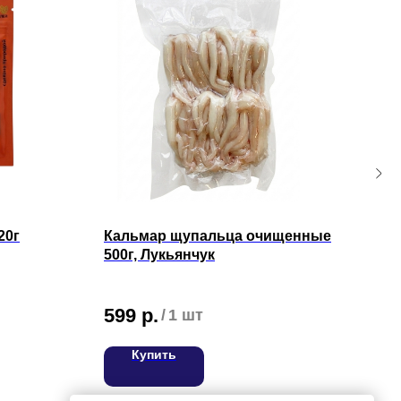
20г
Кальмар щупальца очищенные
Гре
500г, Лукьянчук
Вос
Цена
599
р.
1 
/
1 шт
Купить
ВЯЖИТЕСЬ С НАМИ