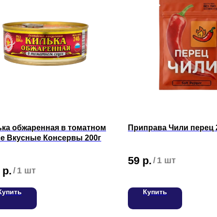
ька обжаренная в томатном
Приправа Чили перец 
се Вкусные Консервы 200г
59
р.
/
1 шт
р.
/
1 шт
Купить
Купить
С
Вакансии
Для оптовых клиентов