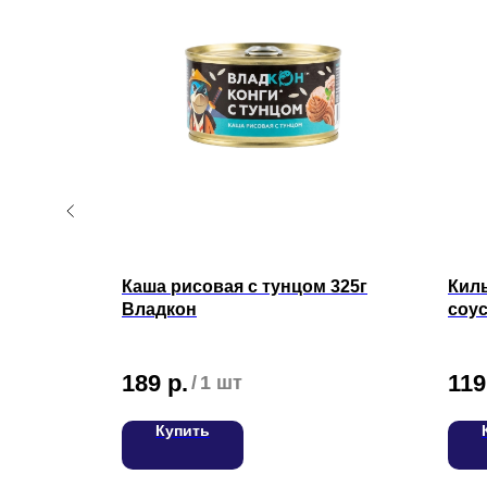
Каша рисовая с тунцом 325г
Кил
Владкон
соу
189
р.
119
/
1 шт
Купить
О нас
Доставка