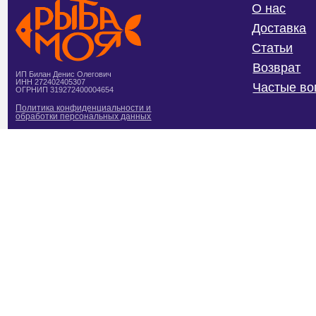
Статьи
Возврат
ИП Билан Денис Олегович
ИНН 272402405307
Частые вопросы
ОГРНИП 319272400004654
Политика конфиденциальности и
обработки персональных данных