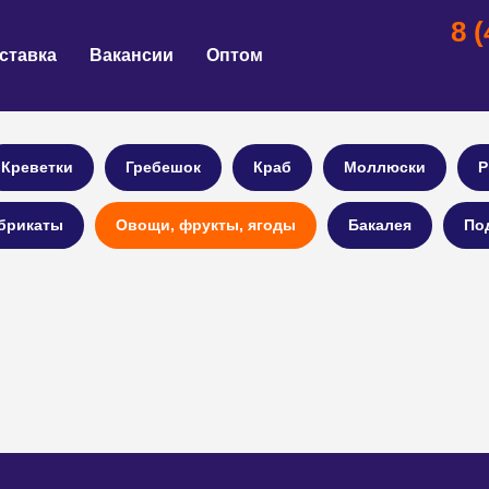
8 
ставка
Вакансии
Оптом
Креветки
Гребешок
Краб
Моллюски
Р
брикаты
Овощи, фрукты, ягоды
Бакалея
По
С
Вакансии
Для оптовых клиентов