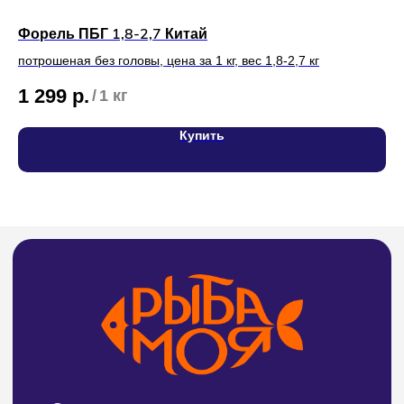
Форель ПБГ 1,8-2,7 Китай
Кл
Адреса магазинов на карте
потрошеная без головы, цена за 1 кг, вес 1,8-2,7 кг
5
СВЯЖИТЕСЬ С НАМИ
1 299
р.
/
1 кг
Тел:
8 (4212) 94-30-33
Купить
ИП Билан Денис Олегович
ИНН 272402405307
ОГРНИП 319272400004654
Политика конфиденциальности и обработки
персональных данных