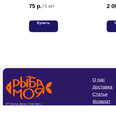
75
р.
2 0
/
1 шт
Купить
О нас
Доставка
Статьи
Возврат
ИП Билан Денис Олегович
ИНН 272402405307
Частые вопросы
ОГРНИП 319272400004654
Политика конфиденциальности и
обработки персональных данных