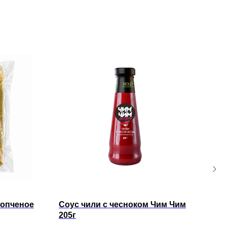
копченое
Соус чили с чесноком Чим Чим
Кре
205г
очи
Кит