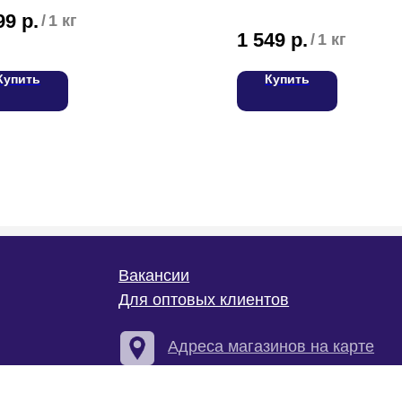
99
р.
/
1 кг
1 549
р.
/
1 кг
Купить
Купить
С
Вакансии
Для оптовых клиентов
Т
Адреса магазинов на карте