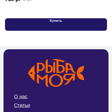
СВЯЖИТЕСЬ С НАМИ
Тел:
8 (4212) 94-30-33
Купить
ИП Билан Денис Олегович
ИНН 272402405307
ОГРНИП 319272400004654
Политика конфиденциальности и обработки
персональных данных