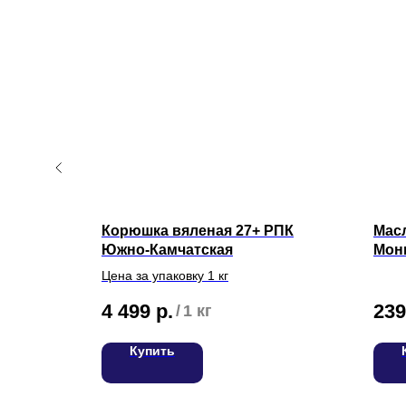
Золотая
Корюшка вяленая 27+ РПК
Масл
Южно-Камчатская
Мон
Цена за упаковку 1 кг
4 499
р.
239
/
1 кг
Купить
О нас
Доставка