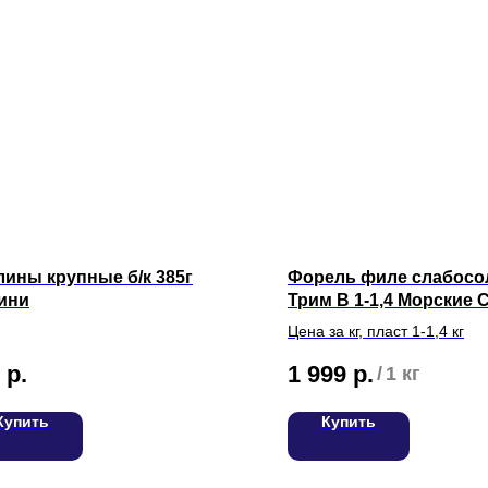
ины крупные б/к 385г
Форель филе слабосо
ини
Трим B 1-1,4 Морские
Цена за кг, пласт 1-1,4 кг
р.
1 999
р.
/
1 кг
Купить
Купить
С
Вакансии
Для оптовых клиентов