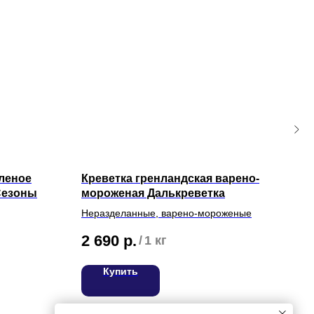
леное
Креветка гренландская варено-
Нер
 Сезоны
мороженая Далькреветка
с т
Неразделанные, варено-мороженые
2 690
р.
57
/
1 кг
Купить
ВЯЖИТЕСЬ С НАМИ