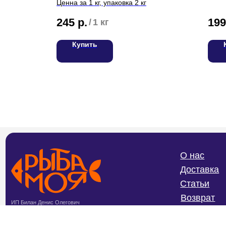
Ценна за 1 кг, упаковка 2 кг
245
р.
199
/
1 кг
Купить
О нас
Доставка
Статьи
Возврат
ИП Билан Денис Олегович
ИНН 272402405307
Частые вопросы
ОГРНИП 319272400004654
Политика конфиденциальности и
обработки персональных данных