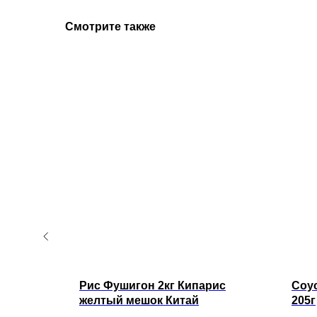
Смотрите также
апельсин
Рис Фушигон 2кг Кипарис
Соус
желтый мешок Китай
205г