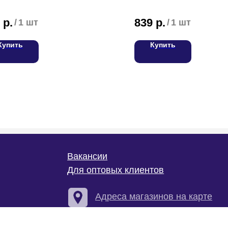
р.
839
р.
/
1 шт
/
1 шт
Купить
Купить
С
Вакансии
Для оптовых клиентов
Т
Адреса магазинов на карте