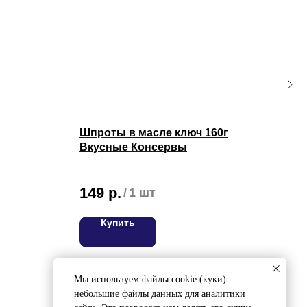
Шпроты в масле ключ 160г
Кре
Вкусные Консервы
мор
Нера
149
р.
2 
/
1 шт
Купить
ВЯЖИТЕСЬ С НАМИ
ел:
8 (4212) 94-30-33
Мы используем файлы cookie (куки) —
небольшие файлы данных для аналитики