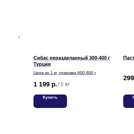
Сибас неразделанный 300-400 г
Паст
Турция
 г
Цена за 1 кг, упаковка 600-800 г
299
1 199
р.
/
1 кг
Купить
О нас
Доставка
Статьи
Возврат
ИП Билан Денис Олегович
ИНН 272402405307
Частые вопросы
ОГРНИП 319272400004654