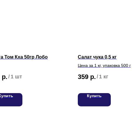
а Том Кха 50гр Лобо
Салат чука 0,5 кг
Цена за 1 кг, упаковка 500 г
р.
359
р.
/
1 шт
/
1 кг
Купить
Купить
С
Вакансии
Для оптовых клиентов
Т
Адреса магазинов на карте