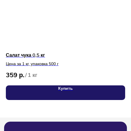
О нас
Статьи
Доставка
Возврат
Частые вопросы
Салат чука 0,5 кг
Ка
Вакансии
Цена за 1 кг, упаковка 500 г
Для оптовых клиентов
359
2
р.
/
1 кг
Адреса магазинов на карте
Купить
СВЯЖИТЕСЬ С НАМИ
8 (4212) 94-30-33
Тел: