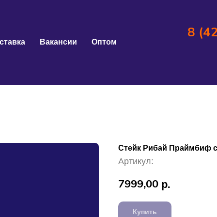
8 (4
ставка
Вакансии
Оптом
Стейк Рибай Праймбиф 
Артикул:
7999,00
р.
Купить