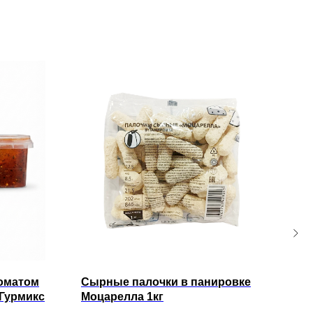
роматом
Сырные палочки в панировке
Нав
 Гурмикс
Моцарелла 1кг