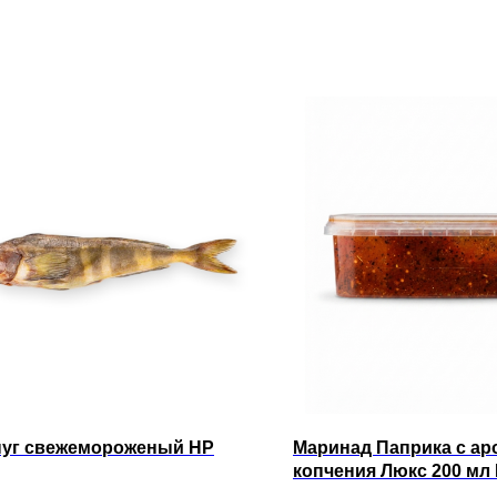
пуг свежемороженый НР
Маринад Паприка с а
копчения Люкс 200 мл