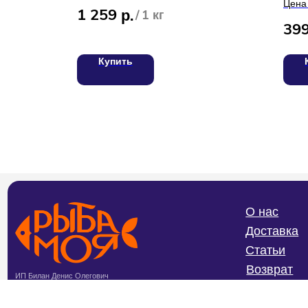
Цена 
1 259
р.
/
1 кг
39
Купить
О нас
Доставка
Статьи
Возврат
ИП Билан Денис Олегович
ИНН 272402405307
Частые вопросы
ОГРНИП 319272400004654
Политика конфиденциальности и
обработки персональных данных