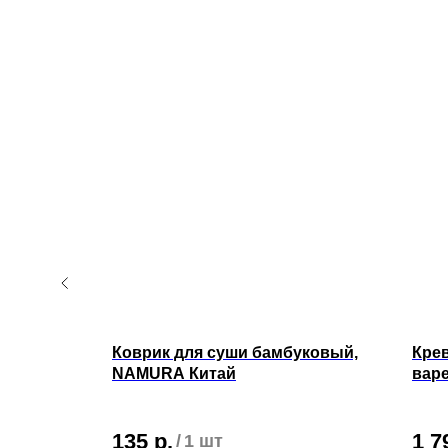
Чим Чим
Коврик для суши бамбуковый,
Кре
NAMURA Китай
варе
135
р.
1 7
/
1 шт