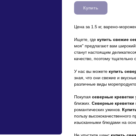
Купить
Цена за 1.5 кг, варено-моро
Ищете, где
купить свежие с
моя" предлагают вам широкий
станут настоящим деликатесом
качество, поэтому тщательно 
У нас вы можете
купить севе
зная, что они свежие и вкусн
различные виды морепродуктов
Покупая
северные креветки
близких.
Северные креветки
романтических ужинов.
Купит
пользу высококачественного п
изысканными блюдами на основ
Не упустите шанс
купить све