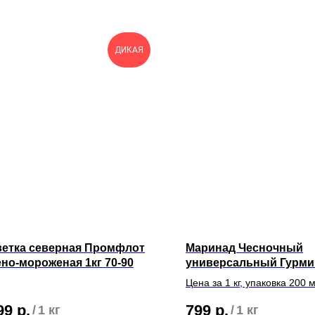
ДИКАЯ
ветка северная Промфлот
Маринад Чесночный
но-мороженая 1кг 70-90
универсальный Гурми
Цена за 1 кг, упаковка 200 
99
р.
799
р.
/
1 кг
/
1 кг