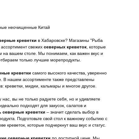
женые неочищенные Китай
еверные креветки
в Хабаровске? Магазины "Рыба
 ассортимент свежих
северных креветок
, которые
 на вашем столе. Мы понимаем, как важен вкус и
отбираем только лучшие морепродукты.
рные креветки
самого высокого качества, уверенно
ые. В нашем ассортименте также представлены
: креветки, мидии, кальмары и многое другое.
у нас, вы не только радуете себя, но и удивляете
идеально подходят для закусок, салатов и
ь северные креветки
– значит сделать выбор в
родукта. Подготовьте свой стол к важному событию с
е креветок, которые подчеркнут ваш вкус и статус.
жие северные креветки
по доступной цене. Мы