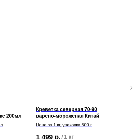
Креветка северная 70-90
При
кс 200мл
варено-мороженая Китай
мл
Цена за 1 кг, упаковка 500 г
75
1 499
р.
/
1 кг