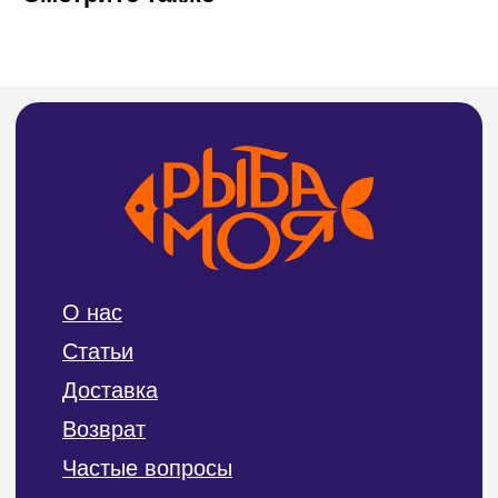
Адреса магазинов на карте
СВЯЖИТЕСЬ С НАМИ
Тел:
8 (4212) 94-30-33
ИП Билан Денис Олегович
ИНН 272402405307
ОГРНИП 319272400004654
Политика конфиденциальности и обработки
персональных данных