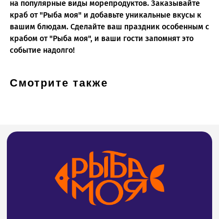
на популярные виды морепродуктов. Заказывайте
краб от "Рыба моя" и добавьте уникальные вкусы к
вашим блюдам. Сделайте ваш праздник особенным с
О нас
крабом от "Рыба моя", и ваши гости запомнят это
Статьи
событие надолго!
Доставка
Возврат
Смотрите также
Частые вопросы
Вакансии
Для оптовых клиентов
Адреса магазинов на карте
СВЯЖИТЕСЬ С НАМИ
8 (4212) 94-30-33
Тел: