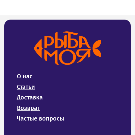
Адреса магазинов на карте
СВЯЖИТЕСЬ С НАМИ
8 (4212) 94-30-33
Тел:
ИП Билан Денис Олегович
ИНН 272402405307
ОГРНИП 319272400004654
Политика конфиденциальности и обработки
персональных данных