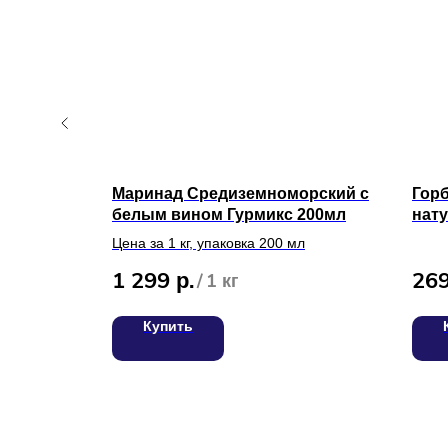
Маринад Средиземноморский с
Гор
белым вином Гурмикс 200мл
нату
Цена за 1 кг, упаковка 200 мл
1 299
26
р.
/
1 кг
Купить
О нас
Доставка
Статьи
Возврат
ИП Билан Денис Олегович
ИНН 272402405307
Частые вопросы
ОГРНИП 319272400004654