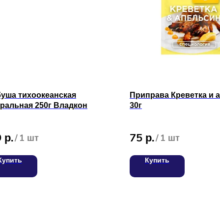
буша тихоокеанская
Приправа Креветка и 
ральная 250г Владкон
30г
9
75
р.
р.
/
1 шт
/
1 шт
Купить
Купить
С
Вакансии
Для оптовых клиентов
Т
Адреса магазинов на карте