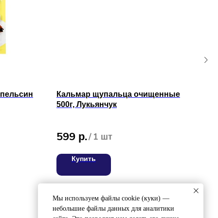
апельсин
Кальмар щупальца очищенные
Икр
500г, Лукьянчук
89
599
р.
/
1 шт
Купить
ВЯЖИТЕСЬ С НАМИ
8 (4212) 94-30-33
ел:
Мы используем файлы cookie (куки) —
небольшие файлы данных для аналитики