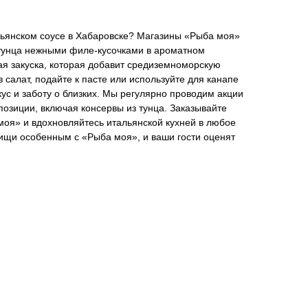
альянском соусе в Хабаровске? Магазины «Рыба моя»
тунца нежными филе-кусочками в ароматном
вая закуска, которая добавит средиземноморскую
в салат, подайте к пасте или используйте для канапе
кус и заботу о близких. Мы регулярно проводим акции
озиции, включая консервы из тунца. Заказывайте
моя» и вдохновляйтесь итальянской кухней в любое
ищи особенным с «Рыба моя», и ваши гости оценят