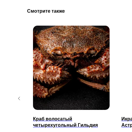
Смотрите также
Краб волосатый
Икр
четырехугольный Гильдия
Аст