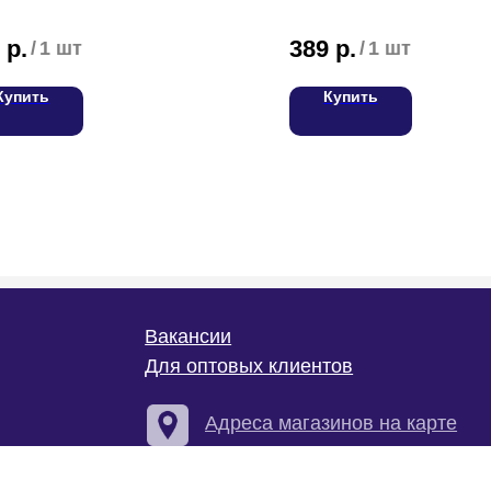
р.
389
р.
/
1 шт
/
1 шт
Купить
Купить
С
Вакансии
Для оптовых клиентов
Т
Адреса магазинов на карте