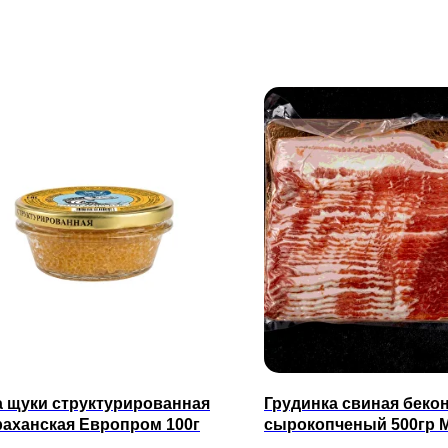
а щуки структурированная
Грудинка свиная беко
раханская Европром 100г
сырокопченый 500гр 