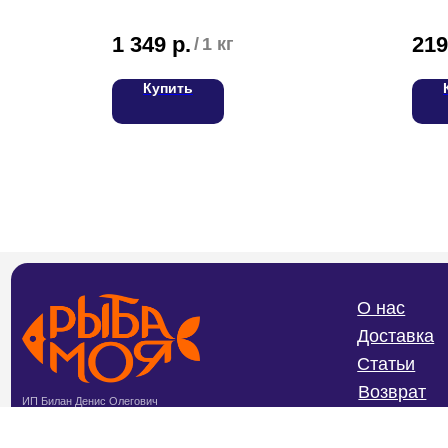
1 349
р.
219
/
1 кг
Купить
О нас
Доставка
Статьи
Возврат
ИП Билан Денис Олегович
ИНН 272402405307
Частые вопросы
ОГРНИП 319272400004654
Политика конфиденциальности и
обработки персональных данных