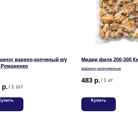
миног варено-копченый в/у
Мидии филе 200-300 К
г Романенко
варено-мороженые
483
р.
/
1 кг
р.
/
1 шт
Купить
Купить
С
Вакансии
Для оптовых клиентов
Т
Адреса магазинов на карте