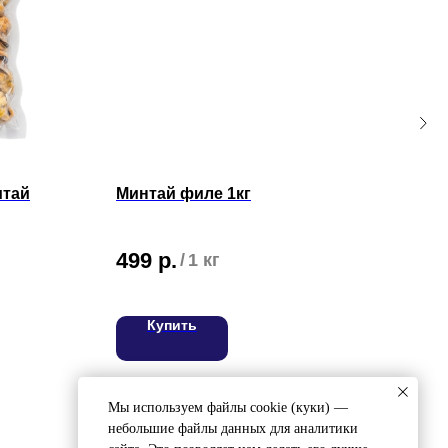
итай
Минтай филе 1кг
Пас
400
499
р.
/
1 кг
49
Купить
ВЯЖИТЕСЬ С НАМИ
ел:
8 (4212) 94-30-33
Мы используем файлы cookie (куки) —
небольшие файлы данных для аналитики