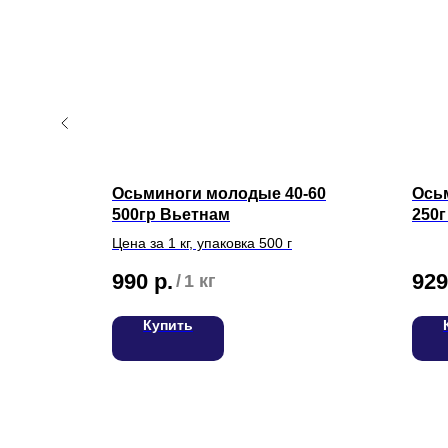
Осьминоги молодые 40-60
Ось
500гр Вьетнам
250
Цена за 1 кг, упаковка 500 г
990
р.
929
/
1 кг
Купить
О нас
Доставка
Статьи
Возврат
ИП Билан Денис Олегович
ИНН 272402405307
Частые вопросы
ОГРНИП 319272400004654