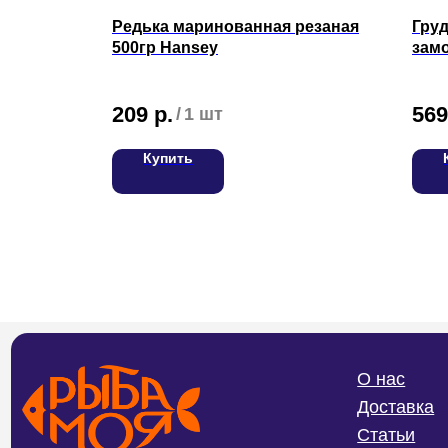
Редька маринованная резаная
Груд
кон
500гр Hansey
зам
209
р.
569
/
1 шт
Купить
О нас
Доставка
Статьи
Возврат
ИП Билан Денис Олегович
ИНН 272402405307
Частые вопросы
ОГРНИП 319272400004654
Политика конфиденциальности и
обработки персональных данных