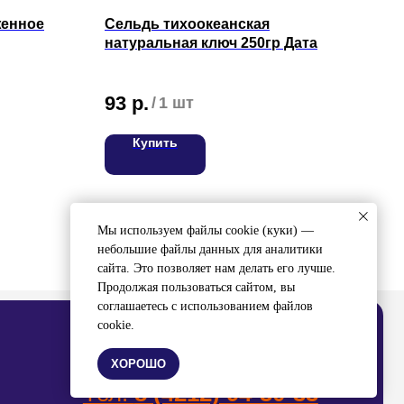
женное
Сельдь тихоокеанская
Соу
натуральная ключ 250гр Дата
0,4
93
р.
23
/
1 шт
Купить
ВЯЖИТЕСЬ С НАМИ
ел:
8 (4212) 94-30-33
Мы используем файлы cookie (куки) —
небольшие файлы данных для аналитики
сайта. Это позволяет нам делать его лучше.
Продолжая пользоваться сайтом, вы
соглашаетесь с использованием файлов
cookie.
ХОРОШО